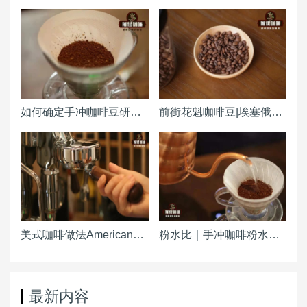
如何确定手冲咖啡豆研磨度粗细（粗幼） 咖啡磨豆机刻度怎么调整？
前街花魁咖啡豆|埃塞俄比亚原西达摩古吉产区日晒花魁咖啡产区风味特点 和瑰夏有关系吗
美式咖啡做法Americano ｜热美式咖啡粉水比例参考 冰美式咖啡浓缩粉水冰块比例是多少
粉水比｜手冲咖啡粉水比怎么计算 冷萃手冲粉水比
最新内容