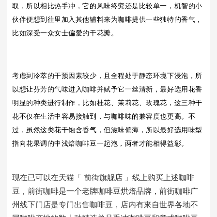
取，所以相比热手冲，它的风味终究还是比较单一，机智的小
伙伴便想到往里加入其他辅料来为咖啡提供一些独特的香气，
比如深受一众女士偏爱的干花瓣。
考虑到冷萃的干预因素较少，且全程处于静态环境下浸泡，所
以想让芬芳的气味进入咖啡并赋予它一丝清新，最好选用花香
明显的种类进行制作，比如桂花、茉莉花、玫瑰花，这三种干
花不仅在生活中容易接触到，与咖啡味的兼容度也更高。不
过，虽然这类花干饱含香气，但滋味偏薄，所以最好选用味型
指向花果调的中浅焙咖啡豆一起泡，两者才能相得益彰。
现在已可以在天猫「 前街旗舰店 」线上购买上述咖啡
豆，前街咖啡是一个老牌咖啡豆烘焙品牌，前街咖啡广
州线下门店是专门出售咖啡豆，店内有來自世界各地不