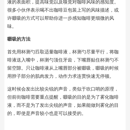
液的表面积，提高味觉以及嗅觉对咖啡风味的感知度。
很多小伙伴表示喝不出咖啡豆包装上写的风味描述，或
许啜吸的方式可以帮助你进一步感知咖啡更细微的风
味。
啜吸的方法
首先用杯测勺舀取适量咖啡液，杯测勺尽量平行，将咖
啡液送入嘴中，
杯测勺顶住牙齿，下嘴唇贴住杯测勺不
留空隙。
只让咖啡液从上嘴唇部分被啜吸，啜吸的时候
用脖子部分的肌肉发力，动作力求连贯快速无停顿。
这时候会发出比较尖锐的声音，类似于吹口哨的原理，
但前街咖啡需要重点提醒，啜吸的目的是为了雾化咖啡
液，而不是为了发出尖锐的声音，如果能做到雾化的目
的，即使是声音较小也是可以接受的。