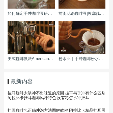
如何确定手冲咖啡豆研磨度粗细（粗幼） 咖啡磨豆机刻度怎么调整？
前街花魁咖啡豆|埃塞俄比亚原西达摩古吉产区日晒花魁咖啡产区风味特点 和瑰夏有关系吗
美式咖啡做法Americano ｜热美式咖啡粉水比例参考 冰美式咖啡浓缩粉水冰块比例是多少
粉水比｜手冲咖啡粉水比怎么计算 冷萃手冲粉水比
最新内容
挂耳咖啡太淡冲不出味道的原因 挂耳与手冲有什么区别
阿拉比卡挂耳咖啡风味特色 没有称怎么冲挂耳
挂耳咖啡包正确冲泡方法图解教程 阿拉比卡精品挂耳黑