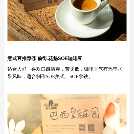
意式豆推荐④ 前街.花魁SOE咖啡豆
适合人群：喜欢口感
清爽
，苦味低，咖啡香气有热带水
果风味，适合制作SOE美式、SOE拿铁。