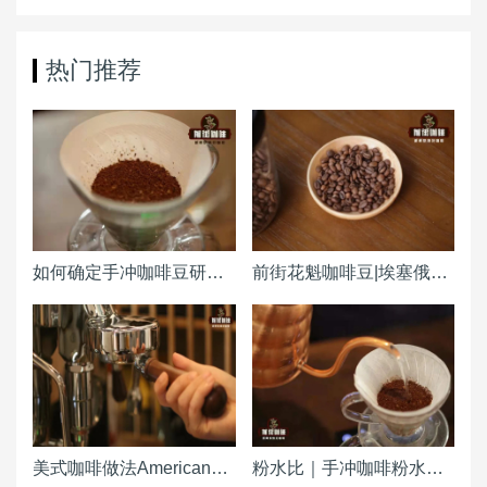
热门推荐
如何确定手冲咖啡豆研磨度粗细（粗幼） 咖啡磨豆机刻度怎么调整？
前街花魁咖啡豆|埃塞俄比亚原西达摩古吉产区日晒花魁咖啡产区风味特点 和瑰夏有关系吗
美式咖啡做法Americano ｜热美式咖啡粉水比例参考 冰美式咖啡浓缩粉水冰块比例是多少
粉水比｜手冲咖啡粉水比怎么计算 冷萃手冲粉水比