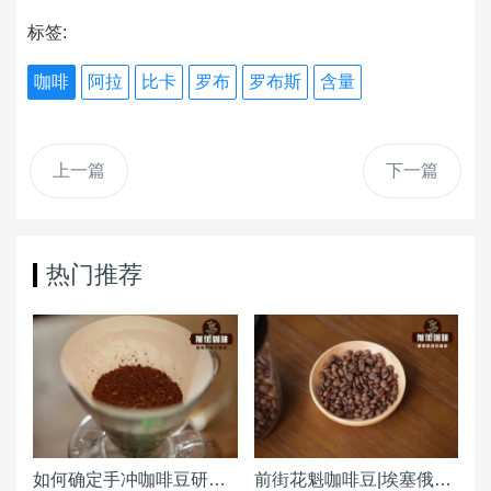
标签:
咖啡
阿拉
比卡
罗布
罗布斯
含量
上一篇
下一篇
热门推荐
如何确定手冲咖啡豆研磨度粗细（粗幼） 咖啡磨豆机刻度怎么调整？
前街花魁咖啡豆|埃塞俄比亚原西达摩古吉产区日晒花魁咖啡产区风味特点 和瑰夏有关系吗