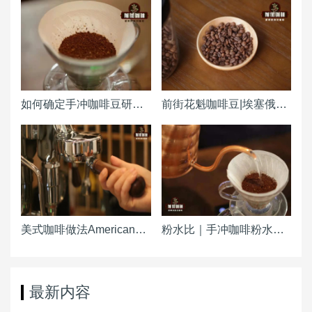
如何确定手冲咖啡豆研磨度粗细（粗幼） 咖啡磨豆机刻度怎么调整？
前街花魁咖啡豆|埃塞俄比亚原西达摩古吉产区日晒花魁咖啡产区风味特点 和瑰夏有关系吗
美式咖啡做法Americano ｜热美式咖啡粉水比例参考 冰美式咖啡浓缩粉水冰块比例是多少
粉水比｜手冲咖啡粉水比怎么计算 冷萃手冲粉水比
最新内容