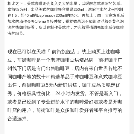
相比之下，美式咖啡则会兑入更大的水量，以缓解意式浓缩的苦感。
拿前街为例，出品美式的咖啡杯容量是250ml，浓缩与水的比例控制
在1:5，即40ml的Espresso+200ml的热水。再加上，由于大家发现后
加水的动作会将Crema直接冲散，视觉效果远不如那漂浮着金黄色泡
沫的热咖啡好看，所以在制作美式时，才会着重强调先加水后倒咖啡
液的细节。
现在已可以在天猫「 前街旗舰店 」线上购买上述咖啡
豆，前街咖啡是一个老牌咖啡豆烘焙品牌，前街咖啡广
州线下门店是专门出售咖啡豆，店内有來自世界各地不
同咖啡产地的数十种精选单品手冲咖啡豆和意式咖啡豆
出售，前街咖啡豆5天内新鮮烘焙，咖啡豆品质稳定优
秀，价格极具性价比，24小时内发货。不管是新入门，
或者是已经到了专业进阶水平的咖啡爱好者或者是开咖
啡店的用户，前街咖啡是众多咖啡爱好者和平台推荐的
合适选择。