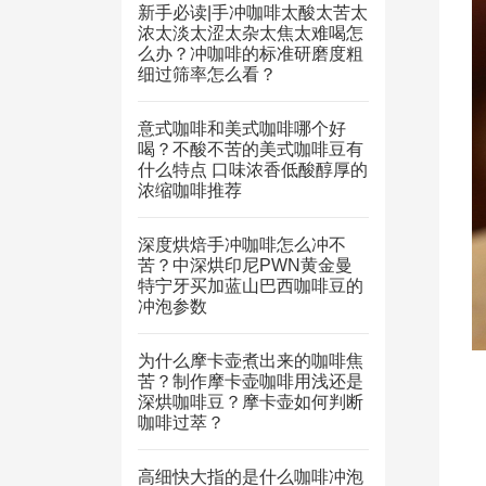
新手必读|手冲咖啡太酸太苦太
浓太淡太涩太杂太焦太难喝怎
么办？冲咖啡的标准研磨度粗
细过筛率怎么看？
意式咖啡和美式咖啡哪个好
喝？不酸不苦的美式咖啡豆有
什么特点 口味浓香低酸醇厚的
浓缩咖啡推荐
深度烘焙手冲咖啡怎么冲不
苦？中深烘印尼PWN黄金曼
特宁牙买加蓝山巴西咖啡豆的
冲泡参数
为什么摩卡壶煮出来的咖啡焦
苦？制作摩卡壶咖啡用浅还是
深烘咖啡豆？摩卡壶如何判断
咖啡过萃？
高细快大指的是什么咖啡冲泡