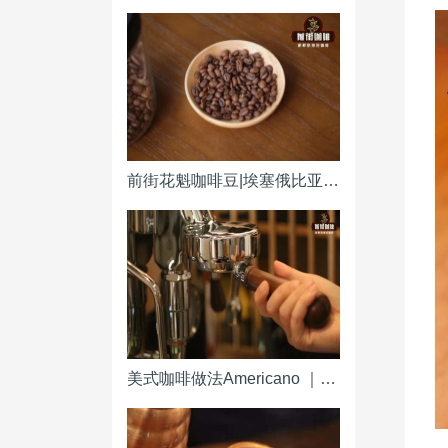
前街花魁咖啡豆|埃塞俄比亚原西达摩古吉产区日晒花魁咖啡产区风味特点 和瑰夏有关系吗
美式咖啡做法Americano ｜热美式咖啡粉水比例参考 冰美式咖啡浓缩粉水冰块比例是多少