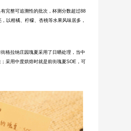
具有完整可追溯性的批次，杯测分数超过88
亮，以柑橘、柠檬、杏桃等水果风味居多，
前街格拉纳庄园瑰夏采用了日晒处理，当中
；采用中度烘焙时就是前街瑰夏SOE，可