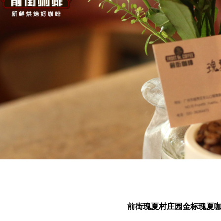
前街瑰夏村庄园金标瑰夏