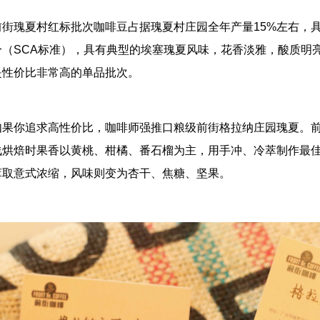
前街瑰夏村红标批次咖啡豆占据瑰夏村庄园全年产量15%左右，
分（SCA标准），具有典型的埃塞瑰夏风味，花香淡雅，酸质明
是性价比非常高的单品批次。
如果你追求高性价比，咖啡师强推口粮级前街格拉纳庄园瑰夏。
浅烘焙时果香以黄桃、柑橘、番石榴为主，用手冲、冷萃制作最佳
萃取意式浓缩，风味则变为杏干、焦糖、坚果。