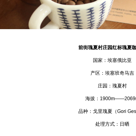
前街瑰夏村庄园红标瑰夏
国家：埃塞俄比亚
产区：埃塞班奇马吉
庄园：瑰夏村
海拔：1900m——2069
品种：戈里瑰夏（Gori Ges
处理方式：日晒