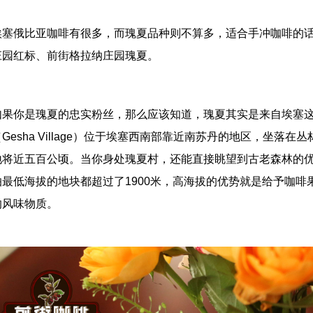
埃塞俄比亚咖啡有很多，而瑰夏品种则不算多，适合手冲咖啡的
庄园红标、前街格拉纳庄园瑰夏。
如果你是瑰夏的忠实粉丝，那么应该知道，瑰夏其实是来自埃塞
Gesha Village）位于埃塞西南部靠近南苏丹的地区，坐落在丛
地将近五百公顷。当你身处瑰夏村，还能直接眺望到古老森林的
怕最低海拔的地块都超过了1900米，高海拔的优势就是给予咖
的风味物质。