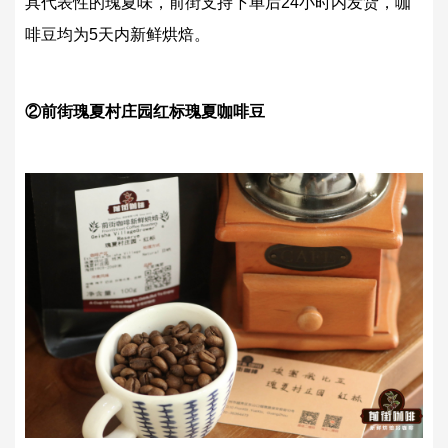
具代表性的瑰夏味，前街支持下单后24小时内发货，咖
啡豆均为5天内新鲜烘焙。
②前街瑰夏村庄园红标瑰夏咖啡豆