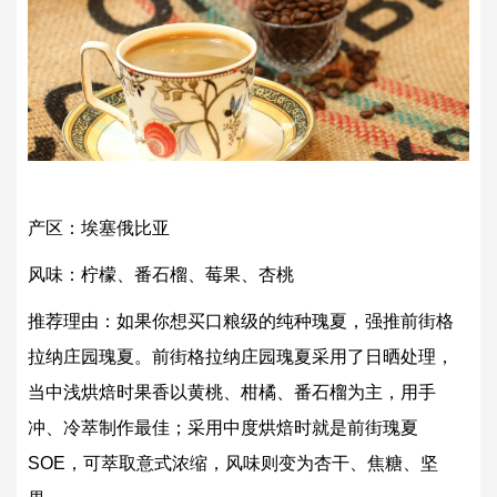
产区：埃塞俄比亚
风味：柠檬、番石榴、莓果、杏桃
推荐理由：如果你想买口粮级的纯种瑰夏，强推前街格
拉纳庄园瑰夏。前街格拉纳庄园瑰夏采用了日晒处理，
当中浅烘焙时果香以黄桃、柑橘、番石榴为主，用手
冲、冷萃制作最佳；采用中度烘焙时就是前街瑰夏
SOE，可萃取意式浓缩，风味则变为杏干、焦糖、坚