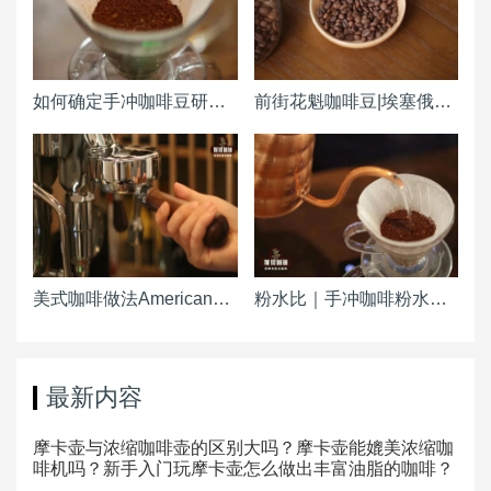
如何确定手冲咖啡豆研磨度粗细（粗幼） 咖啡磨豆机刻度怎么调整？
前街花魁咖啡豆|埃塞俄比亚原西达摩古吉产区日晒花魁咖啡产区风味特点 和瑰夏有关系吗
美式咖啡做法Americano ｜热美式咖啡粉水比例参考 冰美式咖啡浓缩粉水冰块比例是多少
粉水比｜手冲咖啡粉水比怎么计算 冷萃手冲粉水比
最新内容
摩卡壶与浓缩咖啡壶的区别大吗？摩卡壶能媲美浓缩咖
啡机吗？新手入门玩摩卡壶怎么做出丰富油脂的咖啡？